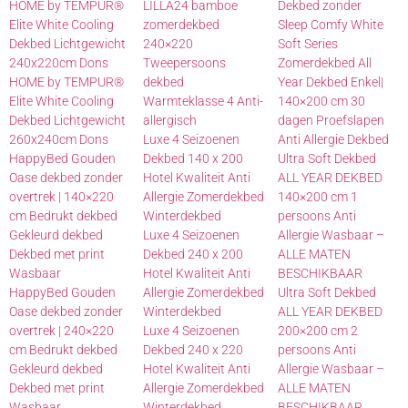
HOME by TEMPUR®
LILLA24 bamboe
Dekbed zonder
Elite White Cooling
zomerdekbed
Sleep Comfy White
Dekbed Lichtgewicht
240×220
Soft Series
240x220cm Dons
Tweepersoons
Zomerdekbed All
HOME by TEMPUR®
dekbed
Year Dekbed Enkel|
Elite White Cooling
Warmteklasse 4 Anti-
140×200 cm 30
Dekbed Lichtgewicht
allergisch
dagen Proefslapen
260x240cm Dons
Luxe 4 Seizoenen
Anti Allergie Dekbed
HappyBed Gouden
Dekbed 140 x 200
Ultra Soft Dekbed
Oase dekbed zonder
Hotel Kwaliteit Anti
ALL YEAR DEKBED
overtrek | 140×220
Allergie Zomerdekbed
140×200 cm 1
cm Bedrukt dekbed
Winterdekbed
persoons Anti
Gekleurd dekbed
Luxe 4 Seizoenen
Allergie Wasbaar –
Dekbed met print
Dekbed 240 x 200
ALLE MATEN
Wasbaar
Hotel Kwaliteit Anti
BESCHIKBAAR
HappyBed Gouden
Allergie Zomerdekbed
Ultra Soft Dekbed
Oase dekbed zonder
Winterdekbed
ALL YEAR DEKBED
overtrek | 240×220
Luxe 4 Seizoenen
200×200 cm 2
cm Bedrukt dekbed
Dekbed 240 x 220
persoons Anti
Gekleurd dekbed
Hotel Kwaliteit Anti
Allergie Wasbaar –
Dekbed met print
Allergie Zomerdekbed
ALLE MATEN
Wasbaar
Winterdekbed
BESCHIKBAAR