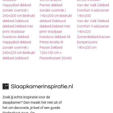
HappyBed dekbed
Panter dekbed
Van der Valk Dekbed
zonder overtrek |
zonder overtrek |
Comfort 4 seizoenen
240×200 cm Bedrukt
140×200 cm Bedrukt
140×200
dekbed Gekleurd
dekbed Gekleurd
Van der Valk Dekbed
dekbed Dekbed met
dekbed Dekbed met
Comfort 4 seizoenen
print Wasbaar
print Wasbaar
140×220
hoesloos dekbed
hoesloos dekbed All
Zomerdekbed Katoen
HappyBed dekbed
Petite Amélie ®
Eenpersoons
zonder overtrek |
Peuter Dekbed
140×200 cm
240×220 cm Bedrukt
120×150 cm +
dekbed Gekleurd
Peuterkussen 50×60
Zoek jij echte inspiratie voor de
slaapkamer? Dan maakt het niet uit of
het om decoratie, je bed of een goede