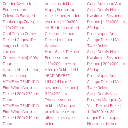
Zonder Overtrek
hoesloos dekbed
Goed Ademend Anti
Eenpersoons
HappyBed vintage
Sleep Comfy Hotel
Zelesta® Easybed
rose dekbed zonder
Kwaliteit 4 Seizoenen
Donkergrijs Zilvergrijs
overtrek | 140×200
Dekbed | 140×200 cm
140x200cm
cm Bedrukt dekbed
30 dagen
Cool Cotton Zomer
Gekleurd dekbed
Proefslapen Anti
Dekbed Original|De
Dekbed met print
Allergie Dekbed Met
enige echte| Dun
Wasbaar
Twee Delen
katoen
Hotel 5 ster Dekbed
Sleep Comfy Hotel
Zomerdekbed|100%
Eenpersoons
Kwaliteit 4 Seizoenen
Puur
140×200 cm Anti
Dekbed | 200×200 cm
Katoen|Absorberend,
Allergie Dekbed ALL
30 dagen
Fris en luchtig
YEAR DEKBED
Proefslapen Anti
HOME by TEMPUR®
LILLA24 Luxe 4
Allergie Dekbed Met
Elite White Cooling
seizoenen dekbed |
Twee Delen
Dekbed 200x220cm
240×220 cm
Sleep Comfy Vivid
Dons
Tweepersoons
Dreams Marigold All
HOME by TEMPUR®
dekbed 30 dagen
Year Dekbed Enkel |
Elite White Cooling
proefslapen Anti
140×200 cm 30
Dekbed 260x240cm
allergie met twee
dagen Proefslapen
Dons
delen
Hoesloos dekbed