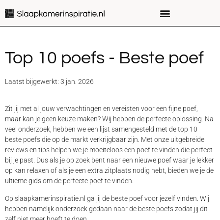
Top 10 poefs - Beste poef
Laatst bijgewerkt: 3 jan. 2026
Zit jij met al jouw verwachtingen en vereisten voor een fijne poef,
maar kan je geen keuze maken? Wij hebben de perfecte oplossing. Na
veel onderzoek, hebben we een lijst samengesteld met de top 10
beste poefs die op de markt verkrijgbaar zijn. Met onze uitgebreide
reviews en tips helpen we je moeiteloos een poef te vinden die perfect
bij je past. Dus als je op zoek bent naar een nieuwe poef waar je lekker
op kan relaxen of als je een extra zitplaats nodig hebt, bieden we je de
ultieme gids om de perfecte poef te vinden.
Op slaapkamerinspiratie.nl ga jij de beste poef voor jezelf vinden. Wij
hebben namelijk onderzoek gedaan naar de beste poefs zodat jij dit
zelf niet meer hoeft te doen.