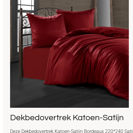
Dekbedovertrek Katoen-Satijn
Deze Dekbedovertrek Katoen-Satijn Bordeaux 220*240 Satij