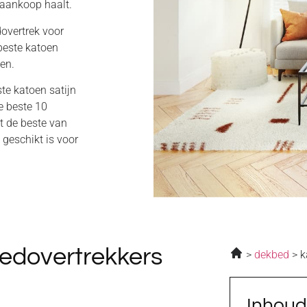
e aankoop haalt.
dovertrek voor
beste katoen
oen.
ste katoen satijn
e beste 10
at de beste van
 geschikt is voor
bedovertrekkers
dekbed
k
Inhou