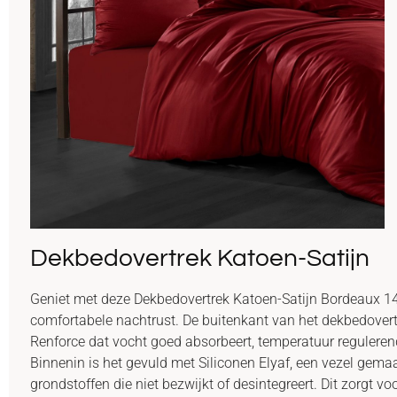
Dekbedovertrek Katoen-Satijn
Geniet met deze Dekbedovertrek Katoen-Satijn Bordeaux 140
comfortabele nachtrust. De buitenkant van het dekbedove
Renforce dat vocht goed absorbeert, temperatuur regulerend 
Binnenin is het gevuld met Siliconen Elyaf, een vezel gema
grondstoffen die niet bezwijkt of desintegreert. Dit zorgt vo