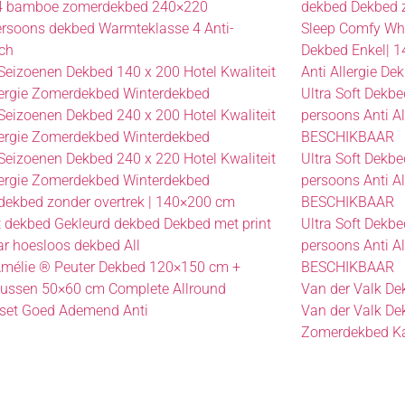
4 bamboe zomerdekbed 240×220
dekbed Dekbed 
rsoons dekbed Warmteklasse 4 Anti-
Sleep Comfy Whi
sch
Dekbed Enkel| 
Seizoenen Dekbed 140 x 200 Hotel Kwaliteit
Anti Allergie De
lergie Zomerdekbed Winterdekbed
Ultra Soft Dek
Seizoenen Dekbed 240 x 200 Hotel Kwaliteit
persoons Anti A
lergie Zomerdekbed Winterdekbed
BESCHIKBAAR
Seizoenen Dekbed 240 x 220 Hotel Kwaliteit
Ultra Soft Dek
lergie Zomerdekbed Winterdekbed
persoons Anti A
dekbed zonder overtrek | 140×200 cm
BESCHIKBAAR
 dekbed Gekleurd dekbed Dekbed met print
Ultra Soft Dek
r hoesloos dekbed All
persoons Anti A
 Amélie ® Peuter Dekbed 120×150 cm +
BESCHIKBAAR
kussen 50×60 cm Complete Allround
Van der Valk De
set Goed Ademend Anti
Van der Valk De
Zomerdekbed K