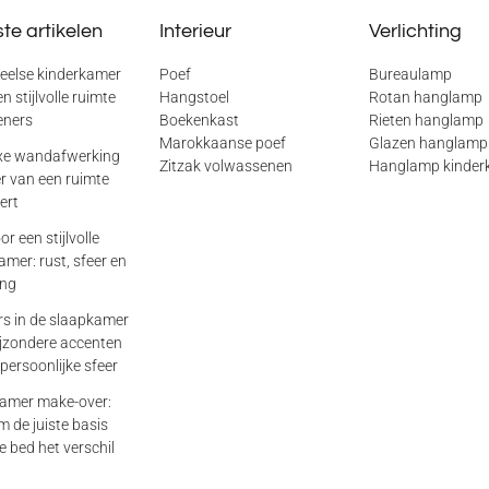
te artikelen
Interieur
Verlichting
eelse kinderkamer
Poef
Bureaulamp
n stijlvolle ruimte
Hangstoel
Rotan hanglamp
eners
Boekenkast
Rieten hanglamp
Marokkaanse poef
Glazen hanglamp
xe wandafwerking
Zitzak volwassenen
Hanglamp kinder
er van een ruimte
ert
or een stijlvolle
mer: rust, sfeer en
ing
rs in de slaapkamer
ijzondere accenten
persoonlijke sfeer
amer make-over:
 de juiste basis
e bed het verschil