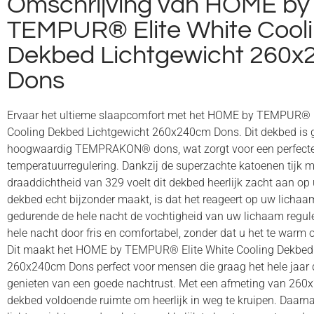
Omschrijving van HOME by
TEMPUR® Elite White Cool
Dekbed Lichtgewicht 260
Dons
Ervaar het ultieme slaapcomfort met het HOME by TEMPUR® E
Cooling Dekbed Lichtgewicht 260x240cm Dons. Dit dekbed is 
hoogwaardig TEMPRAKON® dons, wat zorgt voor een perfect
temperatuurregulering. Dankzij de superzachte katoenen tijk m
draaddichtheid van 329 voelt dit dekbed heerlijk zacht aan op 
dekbed echt bijzonder maakt, is dat het reageert op uw lich
gedurende de hele nacht de vochtigheid van uw lichaam reguleer
hele nacht door fris en comfortabel, zonder dat u het te warm of
Dit maakt het HOME by TEMPUR® Elite White Cooling Dekbed 
260x240cm Dons perfect voor mensen die graag het hele jaar 
genieten van een goede nachtrust. Met een afmeting van 260x
dekbed voldoende ruimte om heerlijk in weg te kruipen. Daarna