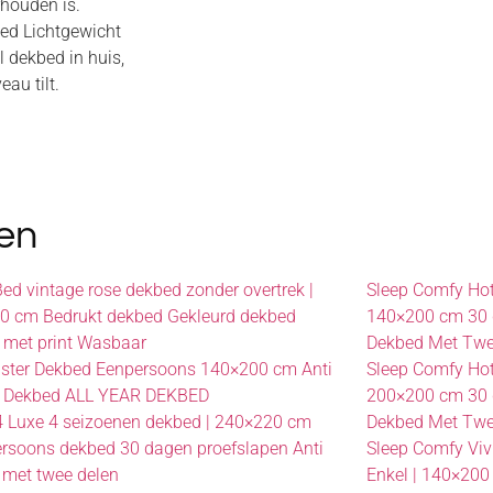
rhouden is.
ed Lichtgewicht
 dekbed in huis,
au tilt.
en
d vintage rose dekbed zonder overtrek |
Sleep Comfy Hot
0 cm Bedrukt dekbed Gekleurd dekbed
140×200 cm 30 d
 met print Wasbaar
Dekbed Met Twe
5 ster Dekbed Eenpersoons 140×200 cm Anti
Sleep Comfy Hot
ie Dekbed ALL YEAR DEKBED
200×200 cm 30 d
4 Luxe 4 seizoenen dekbed | 240×220 cm
Dekbed Met Twe
rsoons dekbed 30 dagen proefslapen Anti
Sleep Comfy Viv
e met twee delen
Enkel | 140×200