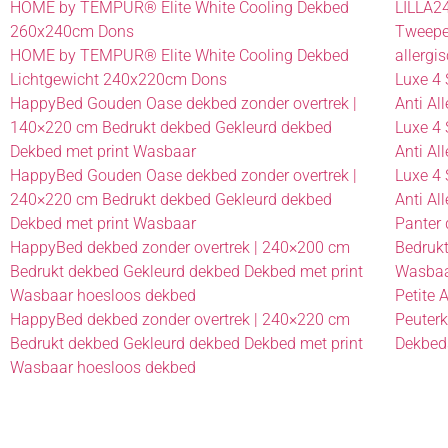
HOME by TEMPUR® Elite White Cooling Dekbed
LILLA2
260x240cm Dons
Tweepe
HOME by TEMPUR® Elite White Cooling Dekbed
allergi
Lichtgewicht 240x220cm Dons
Luxe 4 
HappyBed Gouden Oase dekbed zonder overtrek |
Anti Al
140×220 cm Bedrukt dekbed Gekleurd dekbed
Luxe 4 
Dekbed met print Wasbaar
Anti Al
HappyBed Gouden Oase dekbed zonder overtrek |
Luxe 4 
240×220 cm Bedrukt dekbed Gekleurd dekbed
Anti Al
Dekbed met print Wasbaar
Panter 
HappyBed dekbed zonder overtrek | 240×200 cm
Bedrukt
Bedrukt dekbed Gekleurd dekbed Dekbed met print
Wasbaa
Wasbaar hoesloos dekbed
Petite
HappyBed dekbed zonder overtrek | 240×220 cm
Peuter
Bedrukt dekbed Gekleurd dekbed Dekbed met print
Dekbed
Wasbaar hoesloos dekbed