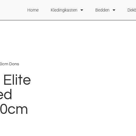
Home
Kledingkasten
Bedden
Dek
40cm Dons
lite
ed
40cm