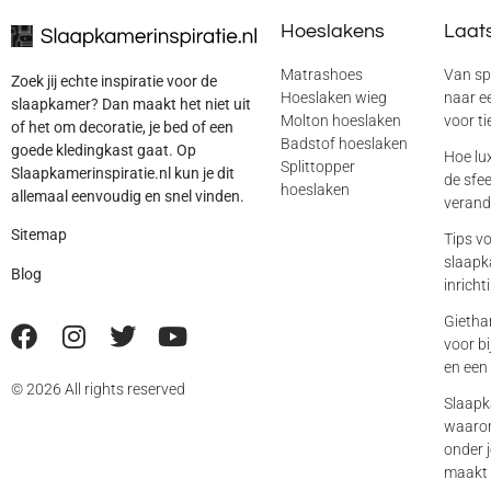
Hoeslakens
Laats
Matrashoes
Van sp
Zoek jij echte inspiratie voor de
Hoeslaken wieg
naar ee
slaapkamer? Dan maakt het niet uit
Molton hoeslaken
voor ti
of het om decoratie, je bed of een
Badstof hoeslaken
goede kledingkast gaat. Op
Hoe lu
Splittopper
Slaapkamerinspiratie.nl kun je dit
de sfe
hoeslaken
allemaal eenvoudig en snel vinden.
verand
Sitemap
Tips vo
slaapka
Blog
inricht
Gietha
voor b
en een 
© 2026 All rights reserved
Slaapk
waarom
onder j
maakt