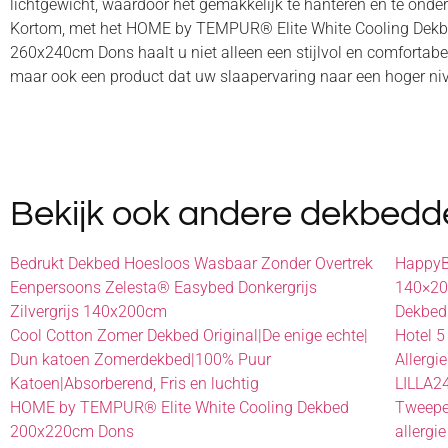
lichtgewicht, waardoor het gemakkelijk te hanteren en te onde
Kortom, met het HOME by TEMPUR® Elite White Cooling Dekb
260x240cm Dons haalt u niet alleen een stijlvol en comfortabel
maar ook een product dat uw slaapervaring naar een hoger nive
Bekijk ook andere dekbedd
Bedrukt Dekbed Hoesloos Wasbaar Zonder Overtrek
HappyBe
Eenpersoons Zelesta® Easybed Donkergrijs
140×20
Zilvergrijs 140x200cm
Dekbed
Cool Cotton Zomer Dekbed Original|De enige echte|
Hotel 
Dun katoen Zomerdekbed|100% Puur
Allerg
Katoen|Absorberend, Fris en luchtig
LILLA2
HOME by TEMPUR® Elite White Cooling Dekbed
Tweepe
200x220cm Dons
allergi