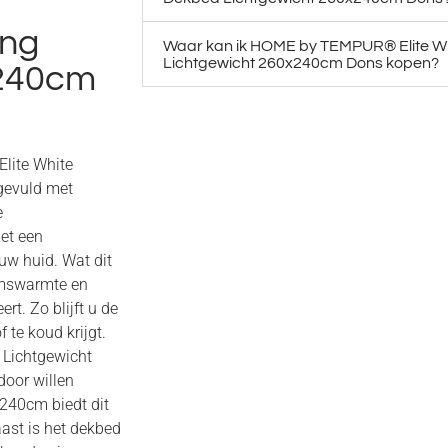
ing
Waar kan ik HOME by TEMPUR® Elite Wh
Lichtgewicht 260x240cm Dons kopen?
x240cm
lite White
gevuld met
e
et een
uw huid. Wat dit
aamswarmte en
t. Zo blijft u de
 te koud krijgt.
Lichtgewicht
door willen
240cm biedt dit
ast is het dekbed