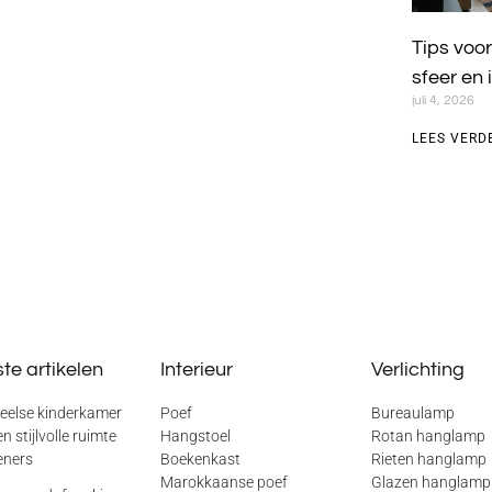
Tips voor
sfeer en 
juli 4, 2026
LEES VERD
te artikelen
Interieur
Verlichting
eelse kinderkamer
Poef
Bureaulamp
n stijlvolle ruimte
Hangstoel
Rotan hanglamp
eners
Boekenkast
Rieten hanglamp
Marokkaanse poef
Glazen hanglamp