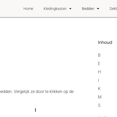
Home
Kledingkasten
Bedden
Dek
Inhoud
B
E
H
I
K
dden. Vergelijk ze door te klikken op de
M
S
I