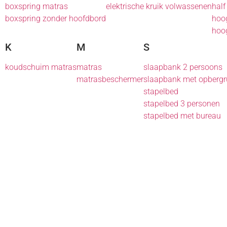
boxspring matras
elektrische kruik volwassenen
half
boxspring zonder hoofdbord
hoo
hoo
K
M
S
koudschuim matras
matras
slaapbank 2 persoons
matrasbeschermer
slaapbank met opbergr
stapelbed
stapelbed 3 personen
stapelbed met bureau