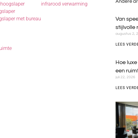
Andere ar
 hoogslaper
infrarood verwarming
gslaper
gslaper met bureau
Van spee
stijlvolle
augustus 2, 
LEES VERD
uimte
Hoe luxe
een ruim
juli 22, 2026
LEES VERD