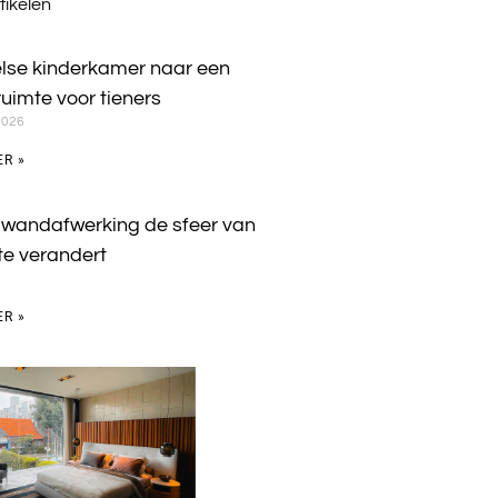
tikelen
lse kinderkamer naar een
 ruimte voor tieners
2026
ER »
 wandafwerking de sfeer van
te verandert
ER »