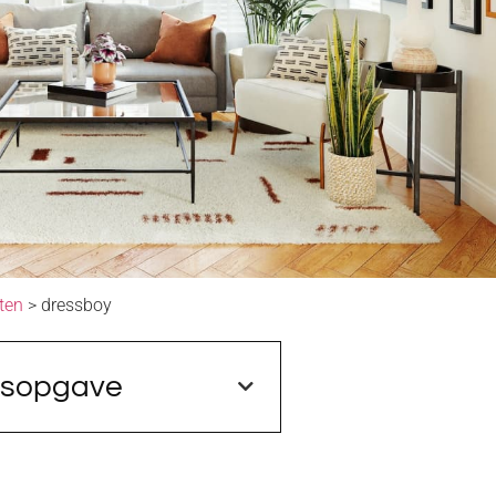
ten
dressboy
dsopgave