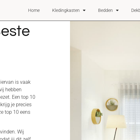
Home
Kledingkasten
Bedden
Dek
Beste
hiervan is vaak
wij hebben
gezet. Een top 10
rijg je precies
ze top 10 eens
 vinden. Wij
t jij dit zelf