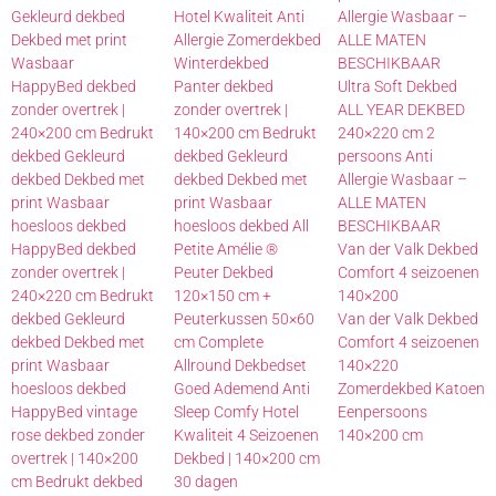
Gekleurd dekbed
Hotel Kwaliteit Anti
Allergie Wasbaar –
Dekbed met print
Allergie Zomerdekbed
ALLE MATEN
Wasbaar
Winterdekbed
BESCHIKBAAR
HappyBed dekbed
Panter dekbed
Ultra Soft Dekbed
zonder overtrek |
zonder overtrek |
ALL YEAR DEKBED
240×200 cm Bedrukt
140×200 cm Bedrukt
240×220 cm 2
dekbed Gekleurd
dekbed Gekleurd
persoons Anti
dekbed Dekbed met
dekbed Dekbed met
Allergie Wasbaar –
print Wasbaar
print Wasbaar
ALLE MATEN
hoesloos dekbed
hoesloos dekbed All
BESCHIKBAAR
HappyBed dekbed
Petite Amélie ®
Van der Valk Dekbed
zonder overtrek |
Peuter Dekbed
Comfort 4 seizoenen
240×220 cm Bedrukt
120×150 cm +
140×200
dekbed Gekleurd
Peuterkussen 50×60
Van der Valk Dekbed
dekbed Dekbed met
cm Complete
Comfort 4 seizoenen
print Wasbaar
Allround Dekbedset
140×220
hoesloos dekbed
Goed Ademend Anti
Zomerdekbed Katoen
HappyBed vintage
Sleep Comfy Hotel
Eenpersoons
rose dekbed zonder
Kwaliteit 4 Seizoenen
140×200 cm
overtrek | 140×200
Dekbed | 140×200 cm
cm Bedrukt dekbed
30 dagen