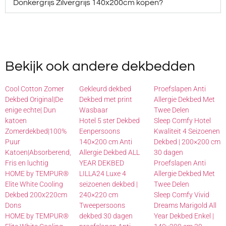
Donkergrijs Zilvergrijs 140x200cm kopen?
Bekijk ook andere dekbedden
Cool Cotton Zomer
Gekleurd dekbed
Proefslapen Anti
Dekbed Original|De
Dekbed met print
Allergie Dekbed Met
enige echte| Dun
Wasbaar
Twee Delen
katoen
Hotel 5 ster Dekbed
Sleep Comfy Hotel
Zomerdekbed|100%
Eenpersoons
Kwaliteit 4 Seizoenen
Puur
140×200 cm Anti
Dekbed | 200×200 cm
Katoen|Absorberend,
Allergie Dekbed ALL
30 dagen
Fris en luchtig
YEAR DEKBED
Proefslapen Anti
HOME by TEMPUR®
LILLA24 Luxe 4
Allergie Dekbed Met
Elite White Cooling
seizoenen dekbed |
Twee Delen
Dekbed 200x220cm
240×220 cm
Sleep Comfy Vivid
Dons
Tweepersoons
Dreams Marigold All
HOME by TEMPUR®
dekbed 30 dagen
Year Dekbed Enkel |