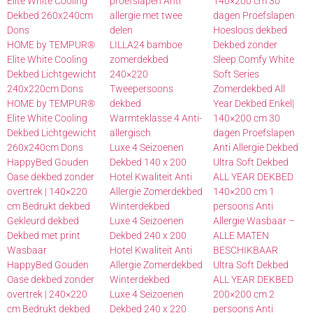
Elite White Cooling
proefslapen Anti
140×200 cm 30
Dekbed 260x240cm
allergie met twee
dagen Proefslapen
Dons
delen
Hoesloos dekbed
HOME by TEMPUR®
LILLA24 bamboe
Dekbed zonder
Elite White Cooling
zomerdekbed
Sleep Comfy White
Dekbed Lichtgewicht
240×220
Soft Series
240x220cm Dons
Tweepersoons
Zomerdekbed All
HOME by TEMPUR®
dekbed
Year Dekbed Enkel|
Elite White Cooling
Warmteklasse 4 Anti-
140×200 cm 30
Dekbed Lichtgewicht
allergisch
dagen Proefslapen
260x240cm Dons
Luxe 4 Seizoenen
Anti Allergie Dekbed
HappyBed Gouden
Dekbed 140 x 200
Ultra Soft Dekbed
Oase dekbed zonder
Hotel Kwaliteit Anti
ALL YEAR DEKBED
overtrek | 140×220
Allergie Zomerdekbed
140×200 cm 1
cm Bedrukt dekbed
Winterdekbed
persoons Anti
Gekleurd dekbed
Luxe 4 Seizoenen
Allergie Wasbaar –
Dekbed met print
Dekbed 240 x 200
ALLE MATEN
Wasbaar
Hotel Kwaliteit Anti
BESCHIKBAAR
HappyBed Gouden
Allergie Zomerdekbed
Ultra Soft Dekbed
Oase dekbed zonder
Winterdekbed
ALL YEAR DEKBED
overtrek | 240×220
Luxe 4 Seizoenen
200×200 cm 2
cm Bedrukt dekbed
Dekbed 240 x 220
persoons Anti