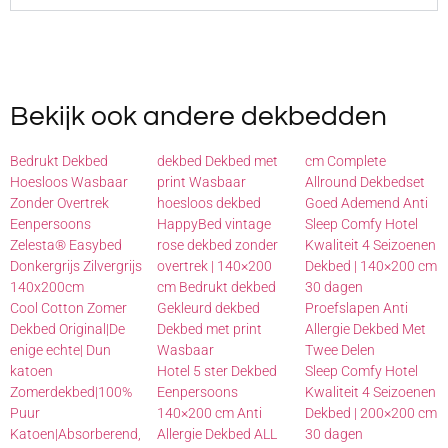
Bekijk ook andere dekbedden
Bedrukt Dekbed
dekbed Dekbed met
cm Complete
Hoesloos Wasbaar
print Wasbaar
Allround Dekbedset
Zonder Overtrek
hoesloos dekbed
Goed Ademend Anti
Eenpersoons
HappyBed vintage
Sleep Comfy Hotel
Zelesta® Easybed
rose dekbed zonder
Kwaliteit 4 Seizoenen
Donkergrijs Zilvergrijs
overtrek | 140×200
Dekbed | 140×200 cm
140x200cm
cm Bedrukt dekbed
30 dagen
Cool Cotton Zomer
Gekleurd dekbed
Proefslapen Anti
Dekbed Original|De
Dekbed met print
Allergie Dekbed Met
enige echte| Dun
Wasbaar
Twee Delen
katoen
Hotel 5 ster Dekbed
Sleep Comfy Hotel
Zomerdekbed|100%
Eenpersoons
Kwaliteit 4 Seizoenen
Puur
140×200 cm Anti
Dekbed | 200×200 cm
Katoen|Absorberend,
Allergie Dekbed ALL
30 dagen