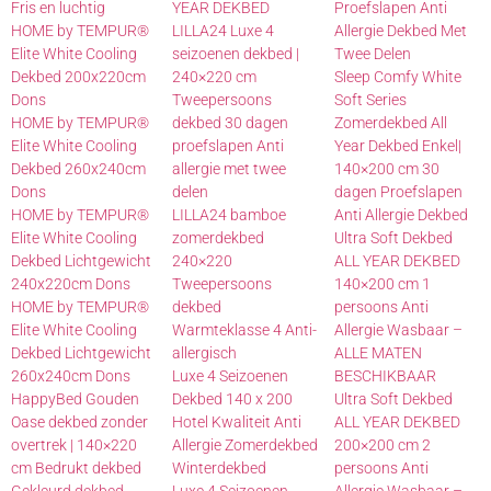
Fris en luchtig
YEAR DEKBED
Proefslapen Anti
HOME by TEMPUR®
LILLA24 Luxe 4
Allergie Dekbed Met
Elite White Cooling
seizoenen dekbed |
Twee Delen
Dekbed 200x220cm
240×220 cm
Sleep Comfy White
Dons
Tweepersoons
Soft Series
HOME by TEMPUR®
dekbed 30 dagen
Zomerdekbed All
Elite White Cooling
proefslapen Anti
Year Dekbed Enkel|
Dekbed 260x240cm
allergie met twee
140×200 cm 30
Dons
delen
dagen Proefslapen
HOME by TEMPUR®
LILLA24 bamboe
Anti Allergie Dekbed
Elite White Cooling
zomerdekbed
Ultra Soft Dekbed
Dekbed Lichtgewicht
240×220
ALL YEAR DEKBED
240x220cm Dons
Tweepersoons
140×200 cm 1
HOME by TEMPUR®
dekbed
persoons Anti
Elite White Cooling
Warmteklasse 4 Anti-
Allergie Wasbaar –
Dekbed Lichtgewicht
allergisch
ALLE MATEN
260x240cm Dons
Luxe 4 Seizoenen
BESCHIKBAAR
HappyBed Gouden
Dekbed 140 x 200
Ultra Soft Dekbed
Oase dekbed zonder
Hotel Kwaliteit Anti
ALL YEAR DEKBED
overtrek | 140×220
Allergie Zomerdekbed
200×200 cm 2
cm Bedrukt dekbed
Winterdekbed
persoons Anti
Gekleurd dekbed
Luxe 4 Seizoenen
Allergie Wasbaar –