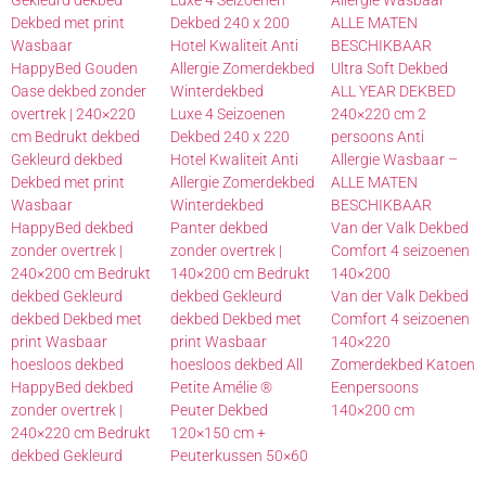
Dekbed met print
Dekbed 240 x 200
ALLE MATEN
Wasbaar
Hotel Kwaliteit Anti
BESCHIKBAAR
HappyBed Gouden
Allergie Zomerdekbed
Ultra Soft Dekbed
Oase dekbed zonder
Winterdekbed
ALL YEAR DEKBED
overtrek | 240×220
Luxe 4 Seizoenen
240×220 cm 2
cm Bedrukt dekbed
Dekbed 240 x 220
persoons Anti
Gekleurd dekbed
Hotel Kwaliteit Anti
Allergie Wasbaar –
Dekbed met print
Allergie Zomerdekbed
ALLE MATEN
Wasbaar
Winterdekbed
BESCHIKBAAR
HappyBed dekbed
Panter dekbed
Van der Valk Dekbed
zonder overtrek |
zonder overtrek |
Comfort 4 seizoenen
240×200 cm Bedrukt
140×200 cm Bedrukt
140×200
dekbed Gekleurd
dekbed Gekleurd
Van der Valk Dekbed
dekbed Dekbed met
dekbed Dekbed met
Comfort 4 seizoenen
print Wasbaar
print Wasbaar
140×220
hoesloos dekbed
hoesloos dekbed All
Zomerdekbed Katoen
HappyBed dekbed
Petite Amélie ®
Eenpersoons
zonder overtrek |
Peuter Dekbed
140×200 cm
240×220 cm Bedrukt
120×150 cm +
dekbed Gekleurd
Peuterkussen 50×60