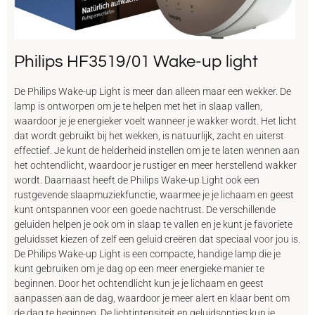
Philips HF3519/01 Wake-up light
De Philips Wake-up Light is meer dan alleen maar een wekker. De
lamp is ontworpen om je te helpen met het in slaap vallen,
waardoor je je energieker voelt wanneer je wakker wordt. Het licht
dat wordt gebruikt bij het wekken, is natuurlijk, zacht en uiterst
effectief. Je kunt de helderheid instellen om je te laten wennen aan
het ochtendlicht, waardoor je rustiger en meer herstellend wakker
wordt. Daarnaast heeft de Philips Wake-up Light ook een
rustgevende slaapmuziekfunctie, waarmee je je lichaam en geest
kunt ontspannen voor een goede nachtrust. De verschillende
geluiden helpen je ook om in slaap te vallen en je kunt je favoriete
geluidsset kiezen of zelf een geluid creëren dat speciaal voor jou is.
De Philips Wake-up Light is een compacte, handige lamp die je
kunt gebruiken om je dag op een meer energieke manier te
beginnen. Door het ochtendlicht kun je je lichaam en geest
aanpassen aan de dag, waardoor je meer alert en klaar bent om
de dag te beginnen. De lichtintensiteit en geluidsopties kun je