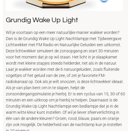
Grundig Wake Up Light
Wil je voortaan op een meer natuurlijke manier wakker worden?
Dan is de Grundig Wake Up Light Nachtlampje met Tijdweergave
Lichtwekker met FM Radio en Natuurlijke Geluiden een uitkomst.
Deze lichtwekker simuleert de zonsopgang en start 30 minuten
voor het moment dat je op wil staan. Het licht in je slaapkamer
wordt met kleine stapjes steeds helderder, net als in de natuur.
Laat je wakker worden met de 6 natuurgeluiden, zoals fluitende
vogeltjes of het geluid van de zee, of zet je favoriete FM-
radiokanaal op. Ook als je wilt snoozen, is deze lichtwekker ideaal.
Als je van plan bent om in te slapen, helpt de
zonsondergangsimulatie je hierbij. Er is een cyclus van 15, 30 of 60
minuten en een uitknop om je hierbij te helpen. Daarnaast is de
Grundig Wake Up Light Nachtlampje een bedlampje dat je in de
warm witte kleur kunt instellen. Of wil je liever sfeerverlichting in
één van de andere kleuren? Groen, rood, blauw, paars en oranje
zijn ook mogelijk. De helderheid van de nachtlamp kun je instellen
in 10 niveaus.