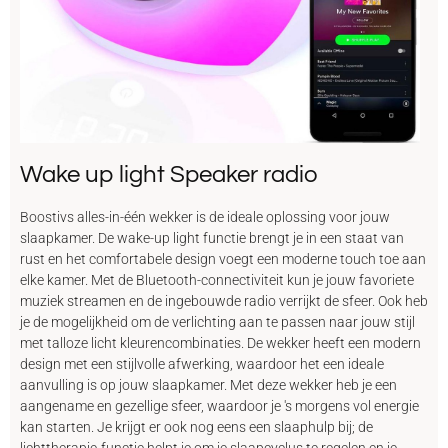
Wake up light Speaker radio
Boostivs alles-in-één wekker is de ideale oplossing voor jouw
slaapkamer. De wake-up light functie brengt je in een staat van
rust en het comfortabele design voegt een moderne touch toe aan
elke kamer. Met de Bluetooth-connectiviteit kun je jouw favoriete
muziek streamen en de ingebouwde radio verrijkt de sfeer. Ook heb
je de mogelijkheid om de verlichting aan te passen naar jouw stijl
met talloze licht kleurencombinaties. De wekker heeft een modern
design met een stijlvolle afwerking, waardoor het een ideale
aanvulling is op jouw slaapkamer. Met deze wekker heb je een
aangename en gezellige sfeer, waardoor je 's morgens vol energie
kan starten. Je krijgt er ook nog eens een slaaphulp bij; de
lichttherapie-functie helpt je om je slaapcyclus te regelen en je