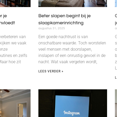
 je
Beter slapen begint bij je
nvloedt
slaapkamerinrichting
j
augustus 31, 2025
a
verbeteren van
Een goede nachtrust is van
G
 kijken we vaak
onschatbare waarde. Toch worstelen
s
onze
veel mensen met doorslapen,
o
utines en zelfs
inslapen of een onrustig gevoel in de
b
aar hoe zit
nacht. Wat vaak vergeten wordt,
z
L
LEES VERDER »
L