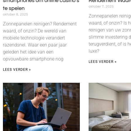
smartphones om online casino’s
Rendement Waard
oktober 7, 2025
te spelen
oktober 8, 2025
Zonnepanelen reini
waard, of onzin? Is h
Zonnepanelen reinigen? Rendement
reinigen van uw zon
waard, of onzin? De wereld van
slimme investering d
mobiele technologie verandert
terugverdient, of is 
razendsnel. Waar een paar jaar
luxe?
geleden het idee van een
opvouwbare smartphone nog
LEES VERDER »
LEES VERDER »