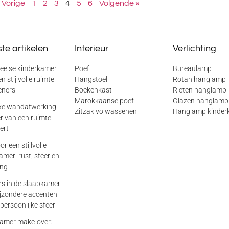
 Vorige
1
2
3
4
5
6
Volgende »
te artikelen
Interieur
Verlichting
eelse kinderkamer
Poef
Bureaulamp
n stijlvolle ruimte
Hangstoel
Rotan hanglamp
eners
Boekenkast
Rieten hanglamp
Marokkaanse poef
Glazen hanglamp
xe wandafwerking
Zitzak volwassenen
Hanglamp kinder
er van een ruimte
ert
or een stijlvolle
mer: rust, sfeer en
ing
rs in de slaapkamer
ijzondere accenten
persoonlijke sfeer
amer make-over: