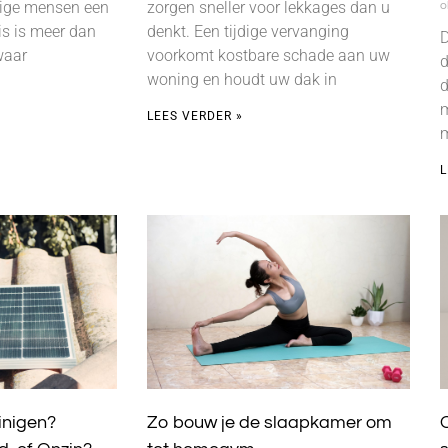
ige mensen een
zorgen sneller voor lekkages dan u
o
is is meer dan
denkt. Een tijdige vervanging
D
waar
voorkomt kostbare schade aan uw
d
woning en houdt uw dak in
d
m
LEES VERDER »
m
L
inigen?
Zo bouw je de slaapkamer om