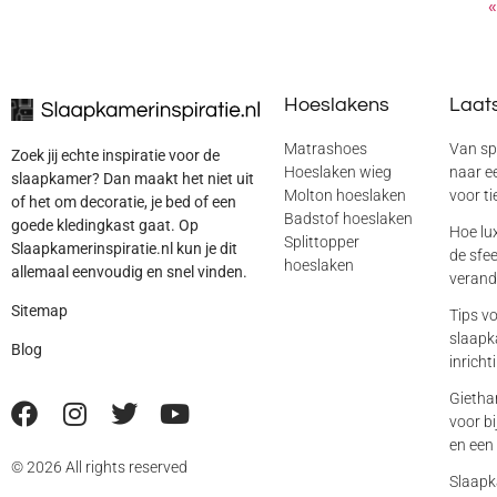
«
Hoeslakens
Laats
Matrashoes
Van sp
Zoek jij echte inspiratie voor de
Hoeslaken wieg
naar ee
slaapkamer? Dan maakt het niet uit
Molton hoeslaken
voor ti
of het om decoratie, je bed of een
Badstof hoeslaken
goede kledingkast gaat. Op
Hoe lu
Splittopper
Slaapkamerinspiratie.nl kun je dit
de sfe
hoeslaken
allemaal eenvoudig en snel vinden.
verand
Sitemap
Tips vo
slaapka
Blog
inricht
Gietha
voor b
en een 
© 2026 All rights reserved
Slaapk