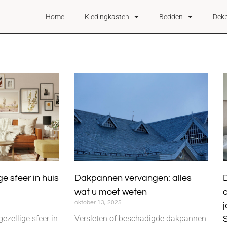
Home
Kledingkasten
Bedden
Dek
ge sfeer in huis
Dakpannen vervangen: alles
wat u moet weten
c
oktober 13, 2025
ezellige sfeer in
Versleten of beschadigde dakpannen