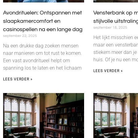
Avondrituelen: Ontspannen met
Vensterbank op m
slaapkamercomfort en
stijlvolle uitstralin
september 18, 2025
casinospellen na een lange dag
september 22, 2025
Het lijkt misschien ee
maar een vensterban
Na een drukke dag zoeken mensen
stiekem meer dan je 
naar manieren om tot rust te komen.
huis. Of je nu een mo
Een vast avondritueel helpt om
spanning los te laten en het lichaam
LEES VERDER »
LEES VERDER »