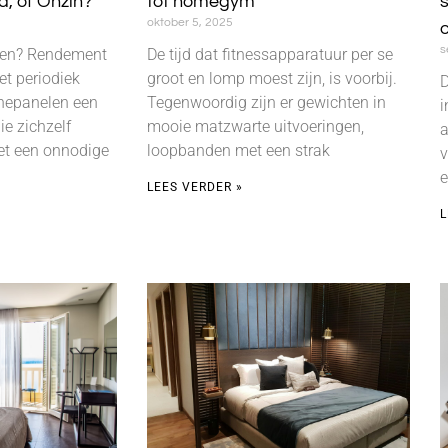
, of Onzin?
tot homegym
s
oktober 5, 2025
s
gen? Rendement
De tijd dat fitnessapparatuur per se
et periodiek
groot en lomp moest zijn, is voorbij.
D
nepanelen een
Tegenwoordig zijn er gewichten in
i
ie zichzelf
mooie matzwarte uitvoeringen,
a
het een onnodige
loopbanden met een strak
v
e
LEES VERDER »
L