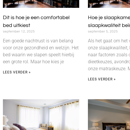
Dit is hoe je een comfortabel
Hoe je slaapkamer
bed uitkiest
slaapkwaliteit beï
september 12, 2025
september 5, 2025
Een goede nachtrust is van belang
Als het gaat om het 
voor onze gezondheid en welzijn. Het
onze slaapkwaliteit,
bed waarin we slapen speelt hierbij
naar factoren zoals 
een grote rol. Maar hoe kies je
dieetkeuzes, avondro
onze matraskeuze. M
LEES VERDER »
LEES VERDER »