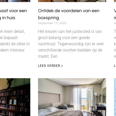
aat voor een
Ontdek de voordelen van een
g in huis
boxspring
i
september 17, 2025
s
n klein detail,
Het kiezen van het juiste bed is van
T
k bepaalt
groot belang voor een goede
w
denkt de sfeer in
nachtrust. Tegenwoordig zijn er veel
k
dern interieur
verschillende soorten bedden op de
m
markt. Een
w
LEES VERDER »
L