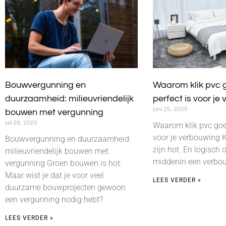
Bouwvergunning en
Waarom klik pvc
duurzaamheid: milieuvriendelijk
perfect is voor je
juni 25, 2025
bouwen met vergunning
juli 28, 2025
Waarom klik pvc goe
voor je verbouwing K
Bouwvergunning en duurzaamheid:
zijn hot. En logisch 
milieuvriendelijk bouwen met
middenin een verbou
vergunning Groen bouwen is hot.
Maar wist je dat je voor veel
LEES VERDER »
duurzame bouwprojecten gewoon
een vergunning nodig hebt?
LEES VERDER »