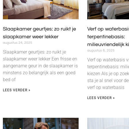
Slaapkamer geurtjes: zo ruikt je
Verf op waterbasi
slaapkamer weer lekker
terpentinebasis:
augustus 24, 2025
milieuvriendelijk 
augustus 8, 2025
Slaapkamer geurtjes: zo ruikt je
slaapkamer weer lekker Een frisse en
Verf op waterbasis v
aangename geur in de slaapkamer is
terpentinebasis: mili
minstens zo belangrijk als een goed
kiezen Als je op zoek
bed of
sta je al snel voor d
verf op waterbasis
LEES VERDER »
LEES VERDER »