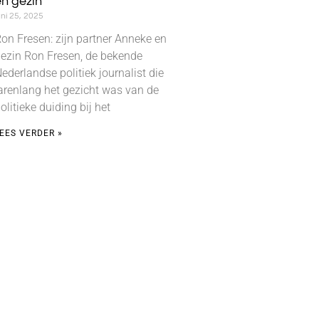
n gezin
uni 25, 2025
on Fresen: zijn partner Anneke en
ezin Ron Fresen, de bekende
ederlandse politiek journalist die
arenlang het gezicht was van de
olitieke duiding bij het
EES VERDER »