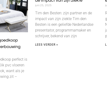
de impact van zijn ziekte
e
juni 25, 2025
j
Tim den Besten: zijn partner en de
R
impact van zijn ziekte Tim den
g
Besten is een geliefde Nederlandse
N
presentator, programmamaker en
j
schrijver, bekend van zijn
p
 goedkoop
LEES VERDER »
L
 verbouwing
dkoop perfect is
lik pvc vloeren
ook, want als je
wing zit –