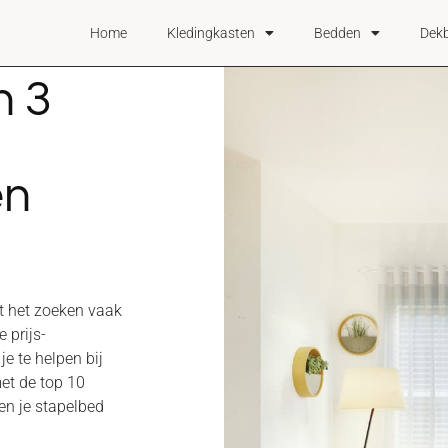
Home
Kledingkasten
Bedden
Dek
n 3
en
t het zoeken vaak
 prijs-
e te helpen bij
et de top 10
en je stapelbed