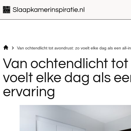
Van ochtendlicht tot avondrust: zo voelt elke dag als een all-i
Van ochtendlicht tot
voelt elke dag als ee
ervaring