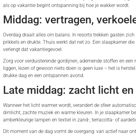
als op vakantie begint ontspanning bij hoe je wakker wordt.
Middag: vertragen, verkoel
Overdag draait alles om balans. In resorts trekken gasten zic
prikkels en drukte. Thuis werkt dat net zo. Een slaapkamer die 
verlengt dat vakantiegevoel.
Zorg voor verduisterende gordijnen, ademende stoffen en een r
liggen, lezen of gewoon niets doen is geen luxe – het is herste
drukke dag en een ontspannen avond.
Late middag: zacht licht e
Wanneer het licht warmer wordt, verandert de sfeer automatisc
dimlicht, zachte muziek en warme kleuren. In je slaapkamer berei
amberkleurige lampen en textiel in zand-, terracotta- of aardeti
Dit moment van de dag vormt de overgang: van actief naar o