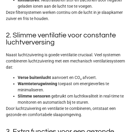
geladen ionen aan de lucht toe te voegen.
Deze filtersystemen werken continu om de lucht in je slaapkamer
zuiver en fris
te houden.
2. Slimme ventilatie voor constante
luchtverversing
Naast luchtzuivering is
goede ventilatie
cruciaal. Veel systemen
combineren luchtzuivering met een
mechanisch ventilatiesysteem
dat:
Verse buitenlucht
aanvoert en CO₂ afvoert.
Warmteterugwinning
toepast om energieverlies te
minimaliseren.
Slimme sensoren
gebruikt om luchtkwaliteit in real-time te
monitoren en automatisch bij te sturen.
Door luchtzuivering en ventilatie te combineren, ontstaat een
gezonde en comfortabele slaapomgeving
.
3. Extra functies voor een gezonde