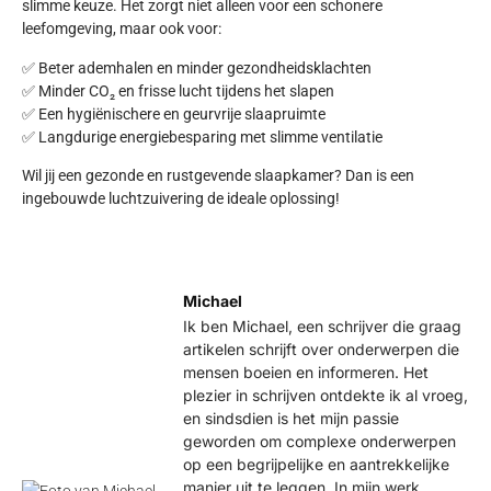
slimme keuze
. Het zorgt niet alleen voor een schonere
leefomgeving, maar ook voor:
✅
Beter ademhalen en minder gezondheidsklachten
✅
Minder CO₂ en frisse lucht tijdens het slapen
✅
Een hygiënischere en geurvrije slaapruimte
✅
Langdurige energiebesparing met slimme ventilatie
Wil jij een
gezonde en rustgevende slaapkamer
? Dan is een
ingebouwde luchtzuivering de ideale oplossing!
Michael
Ik ben Michael, een schrijver die graag
artikelen schrijft over onderwerpen die
mensen boeien en informeren. Het
plezier in schrijven ontdekte ik al vroeg,
en sindsdien is het mijn passie
geworden om complexe onderwerpen
op een begrijpelijke en aantrekkelijke
manier uit te leggen. In mijn werk