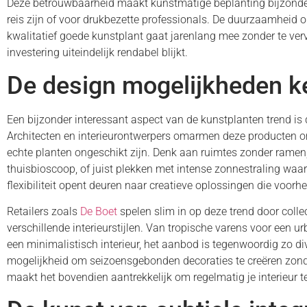
Deze betrouwbaarheid maakt kunstmatige beplanting bijzonde
reis zijn of voor drukbezette professionals. De duurzaamheid o
kwalitatief goede kunstplant gaat jarenlang mee zonder te verva
investering uiteindelijk rendabel blijkt.
De design mogelijkheden k
Een bijzonder interessant aspect van de kunstplanten trend is de
Architecten en interieurontwerpers omarmen deze producten o
echte planten ongeschikt zijn. Denk aan ruimtes zonder ramen,
thuisbioscoop, of juist plekken met intense zonnestraling wa
flexibiliteit opent deuren naar creatieve oplossingen die voo
Retailers zoals
De Boet
spelen slim in op deze trend door collec
verschillende interieurstijlen. Van tropische varens voor een u
een minimalistisch interieur, het aanbod is tegenwoordig zo d
mogelijkheid om seizoensgebonden decoraties te creëren zond
maakt het bovendien aantrekkelijk om regelmatig je interieur t