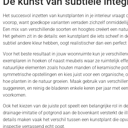
De kunst van subtiele integ
Het succesvol inzetten van kunstplanten in je interieur vraagt
voorop, want goedkope varianten verraden zichzelf onmiddellijk
Een mix van verschillende soorten en hoogtes creëert een natuu
Het geheim zit in de details: een kunstplant die iets scheef in 
subtiel andere kleur hebben, oogt realistischer dan een perfe
Voor het beste resultaat in jouw woonruimte kun je verschillen
exemplaren in hoeken of naast meubels waar ze ruimtelijk eff
natuurlijke elementen zoals houten manden of keramische pott
symmetrische opstellingen en kies juist voor een organische, 
hoe planten in de natuur groeien. Maak gebruik van verschillen
suggereren, en reinig de bladeren enkele keren per jaar met e
voorkomen.
Ook het kiezen van de juiste pot speelt een belangrijke rol in d
drainage-imitatie of potgrond aan de bovenkant versterkt de ill
details maken vaak het verschil tussen een kunstplant die opval
inspectie verrassend echt oogt.