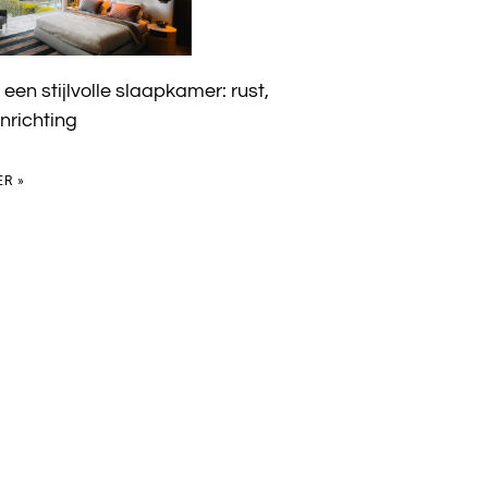
 een stijlvolle slaapkamer: rust,
inrichting
ER »