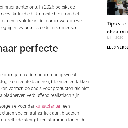
finitief achter ons. In 2026 bereikt de
meest kritische blik moeite heeft om het
rmt een revolutie in de manier waarop we
Tips voor
te begrijpen waarom steeds meer mensen
sfeer en 
juli 4, 2026
naar perfecte
LEES VERD
afgelopen jaren adembenemend geweest.
logie om echte bladeren, bloemen en takken
ukken vormen de basis voor producten die niet
s bladnerven verbluffend realistisch zijn.
zorgen ervoor dat
kunstplanten
een
texturen voelen authentiek aan, bladeren
ht, en zelfs de stengels en stammen tonen de