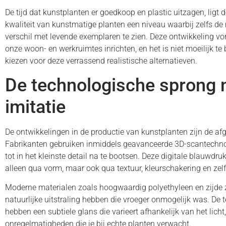
De tijd dat kunstplanten er goedkoop en plastic uitzagen, ligt de
kwaliteit van kunstmatige planten een niveau waarbij zelfs de 
verschil met levende exemplaren te zien. Deze ontwikkeling vo
onze woon- en werkruimtes inrichten, en het is niet moeilijk 
kiezen voor deze verrassend realistische alternatieven.
De technologische sprong 
imitatie
De ontwikkelingen in de productie van kunstplanten zijn de 
Fabrikanten gebruiken inmiddels geavanceerde 3D-scantechno
tot in het kleinste detail na te bootsen. Deze digitale blauwdr
alleen qua vorm, maar ook qua textuur, kleurschakering en zelf
Moderne materialen zoals hoogwaardig polyethyleen en zijde 
natuurlijke uitstraling hebben die vroeger onmogelijk was. De 
hebben een subtiele glans die varieert afhankelijk van het lic
onregelmatigheden die je bij echte planten verwacht.