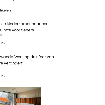
tikelen
lse kinderkamer naar een
 ruimte voor tieners
2026
ER »
 wandafwerking de sfeer van
te verandert
ER »