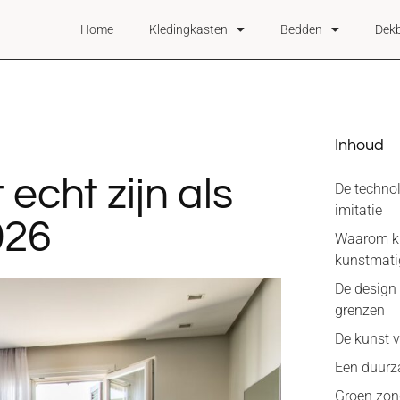
Home
Kledingkasten
Bedden
Dek
Inhoud
echt zijn als
De techno
imitatie
026
Waarom ki
kunstmati
De design
grenzen
De kunst v
Een duurz
Groen zo