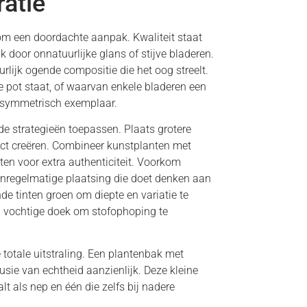
ratie
 om een doordachte aanpak. Kwaliteit staat
 door onnatuurlijke glans of stijve bladeren.
rlijk ogende compositie die het oog streelt.
de pot staat, of waarvan enkele bladeren een
ct symmetrisch exemplaar.
de strategieën toepassen. Plaats grotere
ect creëren. Combineer kunstplanten met
en voor extra authenticiteit. Voorkom
onregelmatige plaatsing die doet denken aan
de tinten groen om diepte en variatie te
en vochtige doek om stofophoping te
e totale uitstraling. Een plantenbak met
usie van echtheid aanzienlijk. Deze kleine
t als nep en één die zelfs bij nadere