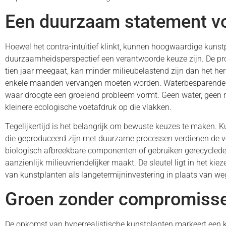
Een duurzaam statement vo
Hoewel het contra-intuïtief klinkt, kunnen hoogwaardige kunst
duurzaamheidsperspectief een verantwoorde keuze zijn. De pro
tien jaar meegaat, kan minder milieubelastend zijn dan het he
enkele maanden vervangen moeten worden. Waterbesparende a
waar droogte een groeiend probleem vormt. Geen water, geen 
kleinere ecologische voetafdruk op die vlakken.
Tegelijkertijd is het belangrijk om bewuste keuzes te maken. 
die geproduceerd zijn met duurzame processen verdienen de v
biologisch afbreekbare componenten of gebruiken gerecyclede
aanzienlijk milieuvriendelijker maakt. De sleutel ligt in het kie
van kunstplanten als langetermijninvestering in plaats van we
Groen zonder compromiss
De opkomst van hyperrealistische kunstplanten markeert een 