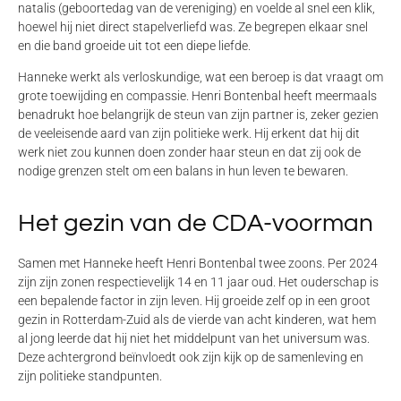
natalis (geboortedag van de vereniging) en voelde al snel een klik,
hoewel hij niet direct stapelverliefd was.
Ze begrepen elkaar snel
en die band groeide uit tot een diepe liefde.
Hanneke werkt als verloskundige, wat een beroep is dat vraagt om
grote toewijding en compassie. Henri Bontenbal heeft meermaals
benadrukt hoe belangrijk de steun van zijn partner is, zeker gezien
de veeleisende aard van zijn politieke werk. Hij erkent dat hij dit
werk niet zou kunnen doen zonder haar steun en dat zij ook de
nodige grenzen stelt om een balans in hun leven te bewaren.
Het gezin van de CDA-voorman
Samen met Hanneke heeft Henri Bontenbal twee zoons. Per 2024
zijn zijn zonen respectievelijk 14 en 11 jaar oud. Het ouderschap is
een bepalende factor in zijn leven. Hij groeide zelf op in een groot
gezin in Rotterdam-Zuid als de vierde van acht kinderen, wat hem
al jong leerde dat hij niet het middelpunt van het universum was.
Deze achtergrond beïnvloedt ook zijn kijk op de samenleving en
zijn politieke standpunten.