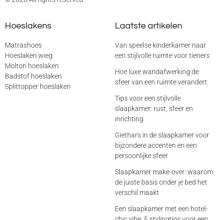
Hoeslakens
Laatste artikelen
Matrashoes
Van speelse kinderkamer naar
Hoeslaken wieg
een stijlvolle ruimte voor tieners
Molton hoeslaken
Hoe luxe wandafwerking de
Badstof hoeslaken
sfeer van een ruimte verandert
Splittopper hoeslaken
Tips voor een stijlvolle
slaapkamer: rust, sfeer en
inrichting
Giethars in de slaapkamer voor
bijzondere accenten en een
persoonlijke sfeer
Slaapkamer make-over: waarom
de juiste basis onder je bed het
verschil maakt
Een slaapkamer met een hotel-
chic vibe: 5 stylingtips voor een