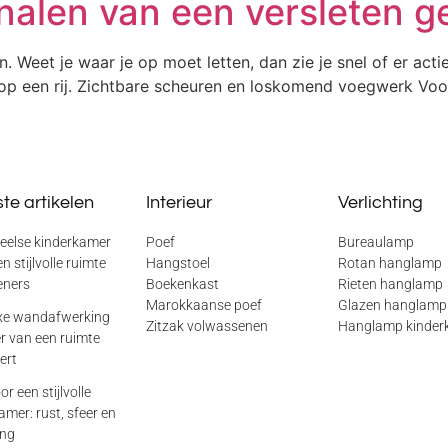
gnalen van een versleten g
n. Weet je waar je op moet letten, dan zie je snel of er actie
op een rij. Zichtbare scheuren en loskomend voegwerk Voor
te artikelen
Interieur
Verlichting
eelse kinderkamer
Poef
Bureaulamp
n stijlvolle ruimte
Hangstoel
Rotan hanglamp
eners
Boekenkast
Rieten hanglamp
Marokkaanse poef
Glazen hanglamp
xe wandafwerking
Zitzak volwassenen
Hanglamp kinder
er van een ruimte
ert
or een stijlvolle
mer: rust, sfeer en
ing