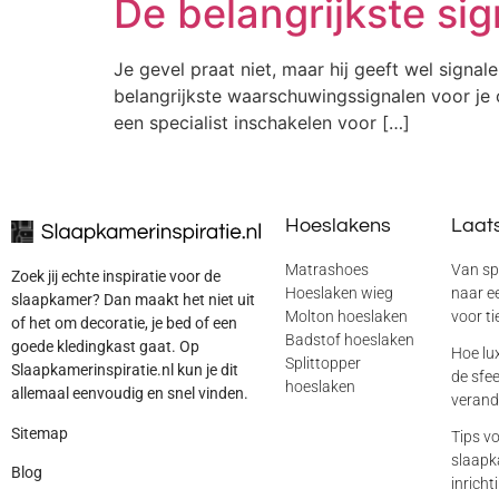
De belangrijkste si
Je gevel praat niet, maar hij geeft wel signale
belangrijkste waarschuwingssignalen voor je 
een specialist inschakelen voor […]
Hoeslakens
Laats
Matrashoes
Van sp
Zoek jij echte inspiratie voor de
Hoeslaken wieg
naar ee
slaapkamer? Dan maakt het niet uit
Molton hoeslaken
voor ti
of het om decoratie, je bed of een
Badstof hoeslaken
goede kledingkast gaat. Op
Hoe lu
Splittopper
Slaapkamerinspiratie.nl kun je dit
de sfe
hoeslaken
allemaal eenvoudig en snel vinden.
verand
Sitemap
Tips vo
slaapka
Blog
inricht