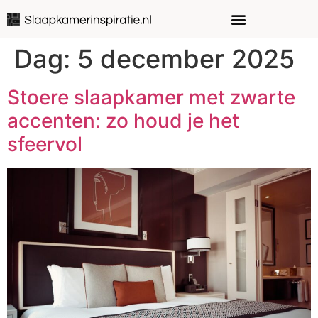
Dag:
5 december 2025
Stoere slaapkamer met zwarte
accenten: zo houd je het
sfeervol